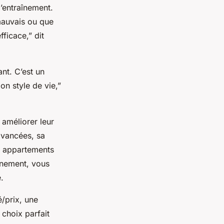
d’entraînement.
mauvais ou que
ficace,” dit
ant. C’est un
on style de vie,”
 améliorer leur
avancées, sa
es appartements
aînement, vous
.
é/prix, une
 choix parfait