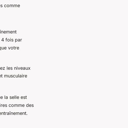
ées comme
aînement
4 fois par
que votre
ez les niveaux
nt musculaire
e la selle est
oires comme des
entraînement.