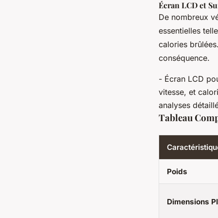
Écran LCD et Su
De nombreux vél
essentielles tel
calories brûlées
conséquence.
- Écran LCD pou
vitesse, et calo
analyses détaill
Tableau Compa
Caractéristiqu
Poids
Dimensions Pl