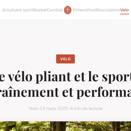
Actu
Autre sport
Basket
Combat
Fitness
Foot
Musculation
Velo
VELO
e vélo pliant et le sport
raînement et perform
Noé
•
23 mars 2025
•
4 min de lecture