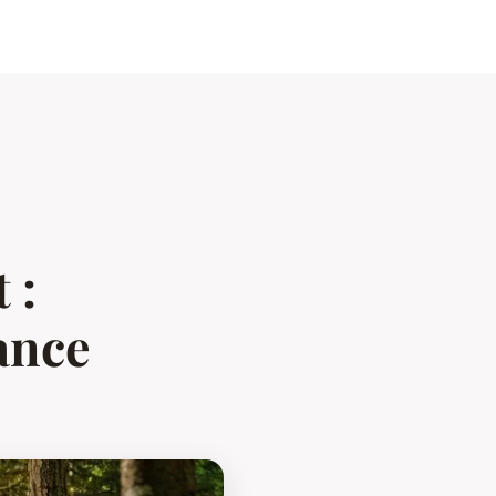
 :
ance