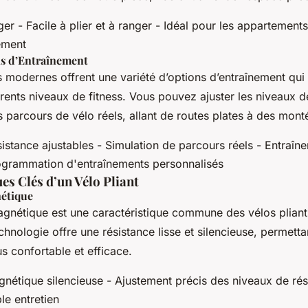
er - Facile à plier et à ranger - Idéal pour les appartements
ement
ns d’Entraînement
s modernes offrent une variété d’options d’entraînement qui
érents niveaux de fitness. Vous pouvez ajuster les niveaux d
 parcours de vélo réels, allant de routes plates à des mon
istance ajustables - Simulation de parcours réels - Entraîn
ogrammation d'entraînements personnalisés
es Clés d’un Vélo Pliant
étique
agnétique est une caractéristique commune des vélos pliant
echnologie offre une résistance lisse et silencieuse, permetta
s confortable et efficace.
gnétique silencieuse - Ajustement précis des niveaux de rés
ble entretien