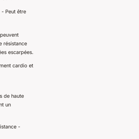
 - Peut être
 peuvent
e résistance
tées escarpées.
ement cardio et
s de haute
nt un
istance -