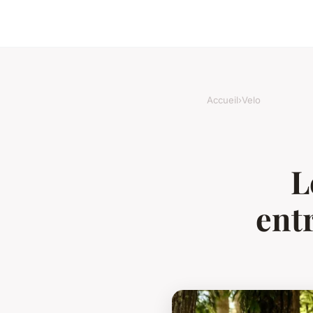
Accueil
›
Velo
L
ent