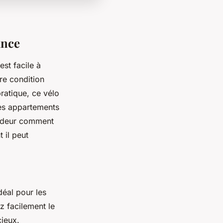
ance
st facile à
tre condition
ratique, ce vélo
des appartements
fondeur comment
 il peut
déal pour les
z facilement le
cieux.