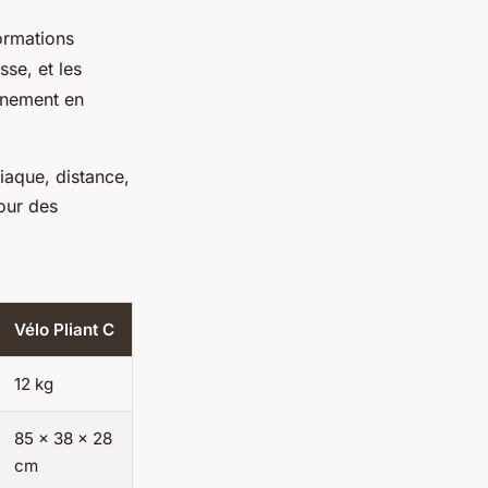
ormations
sse, et les
aînement en
iaque, distance,
our des
Vélo Pliant C
12 kg
85 x 38 x 28
cm