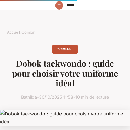
Accueil
›
Combat
COMBAT
Dobok taekwondo : guide
pour choisir votre uniforme
idéal
Bathilda
•
30/10/2025 11:58
•
10 min de lecture