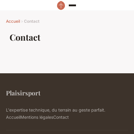
Accueil
›
Contact
Contact
Plaisirsport
L'expertise technique, du terrain au geste parfait.
Accueil
Mentions légales
Contact