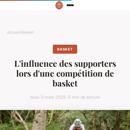
Accueil
›
Basket
BASKET
L'influence des supporters
lors d'une compétition de
basket
Noé
•
3 mars 2025
•
5 min de lecture